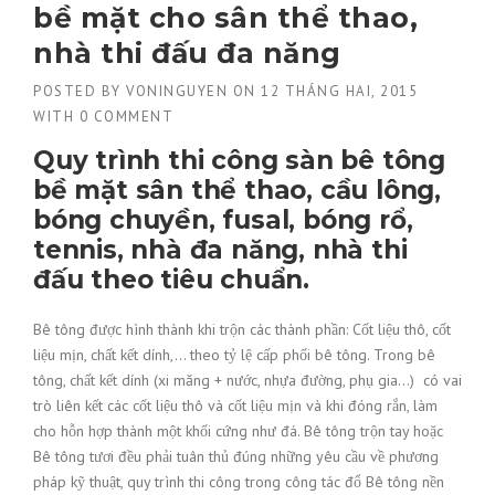
bề mặt cho sân thể thao,
nhà thi đấu đa năng
POSTED BY
VONINGUYEN
ON
12 THÁNG HAI, 2015
WITH
0 COMMENT
Quy trình thi công sàn bê tông
bề
mặt sân thể thao, cầu lông,
bóng chuyền, fusal, bóng rổ,
tennis, nhà đa năng, nhà thi
đấu
theo tiêu chuẩn.
Bê tông được hình thành khi trộn các thành phần: Cốt liệu thô, cốt
liệu mịn, chất kết dính,… theo tỷ lệ cấp phối bê tông. Trong bê
tông, chất kết dính (xi măng + nước, nhựa đường, phụ gia…) có vai
trò liên kết các cốt liệu thô và cốt liệu mịn và khi đóng rắn, làm
cho hỗn hợp thành một khối cứng như đá. Bê tông trộn tay hoặc
Bê tông tươi đều phải tuân thủ đúng những yêu cầu về phương
pháp kỹ thuật, quy trình thi công trong công tác đổ Bê tông nền