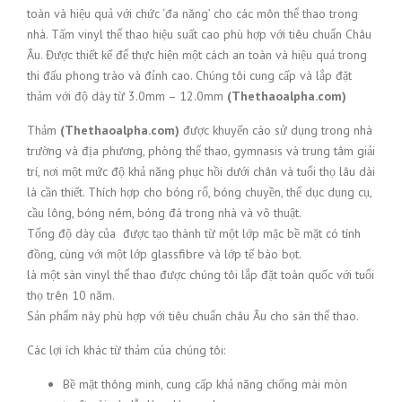
toàn và hiệu quả với chức ‘đa năng’ cho các môn thể thao trong
nhà. Tấm vinyl thể thao hiệu suất cao phù hợp với tiêu chuẩn Châu
Âu. Được thiết kế để thực hiện một cách an toàn và hiệu quả trong
thi đấu phong trào và đỉnh cao. Chúng tôi cung cấp và lắp đặt
thảm với độ dày từ 3.0mm – 12.0mm
(Thethaoalpha.com)
Thảm
(Thethaoalpha.com)
được khuyến cáo sử dụng trong nhà
trường và địa phương, phòng thể thao, gymnasis và trung tâm giải
trí, nơi một mức độ khả năng phục hồi dưới chân và tuổi thọ lâu dài
là cần thiết. Thích hợp cho bóng rổ, bóng chuyền, thể dục dụng cụ,
cầu lông, bóng ném, bóng đá trong nhà và võ thuật.
Tổng độ dày của được tạo thành từ một lớp mặc bề mặt có tính
đồng, cùng với một lớp glassfibre và lớp tế bào bọt.
là một sàn vinyl thể thao được chúng tôi lắp đặt toàn quốc với tuổi
thọ trên 10 năm.
Sản phẩm này phù hợp với tiêu chuẩn châu Âu cho sàn thể thao.
Các lợi ích khác từ thảm của chúng tôi:
Bề mặt thông minh, cung cấp khả năng chống mài mòn