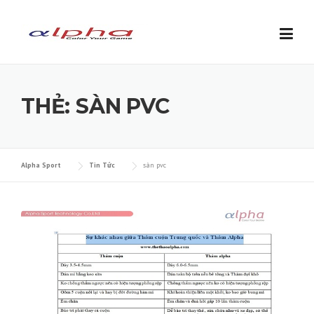
Skip to content
THẺ: SÀN PVC
Alpha Sport
Tin Tức
sàn pvc