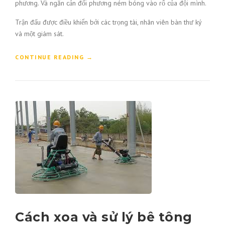
phương. Và ngăn cản đối phương ném bóng vào rổ của đội mình.
Trận đấu được
điều
khiển bởi các trọng tài, nhân viên bàn thư ký
và một giám sát.
CONTINUE READING
“LUẬT BÓNG RỔ”
→
Cách xoa và sử lý bê tông