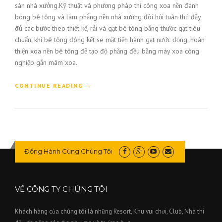
sàn nhà xưởng.Kỹ thuật và phương pháp thi công xoa nền đánh
bóng bê tông và làm phẳng nền nhà xưởng đòi hỏi tuân thủ đầy
đủ các bước theo thiết kế, rải và gạt bê tông bằng thước gạt tiêu
chuẩn, khi bê tông đông kết se mặt tiến hành gạt nước đọng, hoàn
thiện xoa nền bê tông để tạo độ phẳng đều bằng máy xoa công
nghiệp gắn mâm xoa.
CONTINUE READING
“CÁCH XOA VÀ SỬ LÝ BÊ TÔNG BỀ MẶT
→
CHO SÂN THỂ THAO, NHÀ THI ĐẤU ĐA
NĂNG”
Đồng Hành Cùng Chúng Tôi
VỀ CÔNG TY CHÚNG TÔI
Khách hàng của chúng tôi là những Resort, Khu vui chơi, Club, Nhà thi