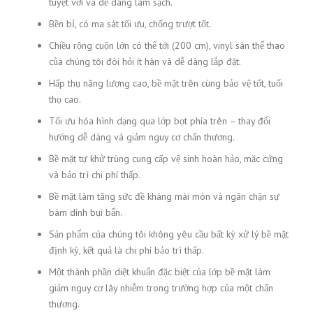
tuyệt vời và dễ dàng làm sạch.
Bền bỉ, có ma sát tối ưu, chống trượt tốt.
Chiều rộng cuộn lớn có thể tới (200 cm), vinyl sàn thể thao
của chúng tôi đòi hỏi ít hàn và dễ dàng lắp đặt.
Hấp thụ năng lượng cao, bề mặt trên cùng bảo vệ tốt, tuối
thọ cao.
Tối ưu hóa hình dạng qua lớp bọt phía trên – thay đổi
hướng dễ dàng và giảm nguy cơ chấn thương.
Bề mặt tự khử trùng cung cấp vệ sinh hoàn hảo, mặc cứng
và bảo trì chi phí thấp.
Bề mặt làm tăng sức đề kháng mài mòn và ngăn chặn sự
bám dính bụi bẩn.
Sản phẩm của chúng tôi không yêu cầu bất kỳ xử lý bề mặt
định kỳ, kết quả là chi phí bảo trì thấp.
Một thành phần diệt khuẩn đặc biệt của lớp bề mặt làm
giảm nguy cơ lây nhiễm trong trường hợp của một chấn
thương.