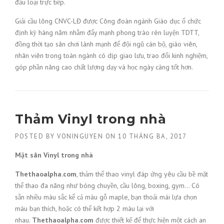
đấu loại trực tiếp.
Giải cầu lông CNVC-LĐ được Công đoàn ngành Giáo dục ổ chức
định kỳ hàng năm nhằm đẩy mạnh phong trào rèn luyện TDTT,
đồng thời tạo sân chơi lành mạnh để đội ngũ cán bộ, giáo viên,
nhân viên trong toàn ngành có dịp giao lưu, trao đổi kinh nghiệm,
góp phần nâng cao chất lượng dạy và học ngày càng tốt hơn.
Thảm Vinyl trong nhà
POSTED BY
VONINGUYEN
ON
10 THÁNG BA, 2017
Mặt sân Vinyl trong nhà
Thethaoalpha.com
, thảm thể thao vinyl đáp ứng yêu cầu bề mặt
thể thao đa năng như bóng chuyền, cầu lông, boxing, gym… Có
sẵn nhiều màu sắc kể cả màu gỗ maple, bạn thoải mái lựa chọn
màu bạn thích, hoặc có thể kết hợp 2 màu lại với
nhau.
Thethaoalpha.com
được thiết kế để thực hiện một cách an