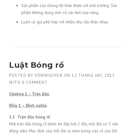
Sản phẩm của chúng tôi thân thiện với môi trường. Sản
phẩm không dung môi và các kim loại nặng.
Luôn có giá phù hợp với nhiều nhu cầu khác nhau.
Luật Bóng rổ
POSTED BY
VONINGUYEN
ON
12 THÁNG HAI, 2015
WITH
0 COMMENT
Chương 1 – Trận đấu:
Điều
1 – Định nghĩa
1.1
Trận đấu bóng rổ
Một trận đấu bóng rổ được thi đấu bởi
2
đội, mỗi đội có 5 vận
động viên. Mục đích của mỗi đội là ném bóng vào rổ của đối