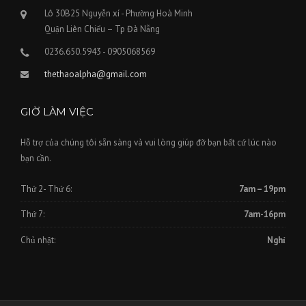
Lô 30B25 Nguyễn xí - Phường Hoà Minh
Quận Liên Chiểu – Tp Đà Nẵng
0236.650.5943 - 0905068569
thethaoalpha@gmail.com
GIỜ LÀM VIỆC
Hỗ trợ của chúng tôi sẵn sàng và vui lòng giúp đỡ bạn bất cứ lúc nào
bạn cần.
Thứ 2- Thứ 6:
7am – 19pm
Thứ 7:
7am-16pm
Chủ nhật:
Nghỉ