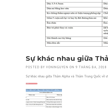
Sự khác nhau giữa Th
POSTED BY
VONINGUYEN
ON
9 THÁNG BA, 2018
Sự khác nhau giữa Thảm Alpha và Thảm Trung Quốc về ư