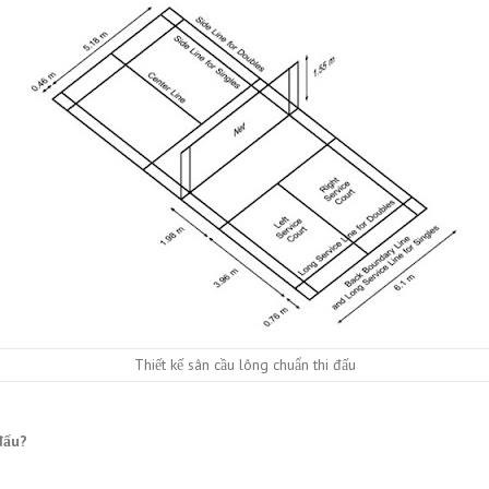
Thiết kế sân cầu lông chuẩn thi đấu
đấu?