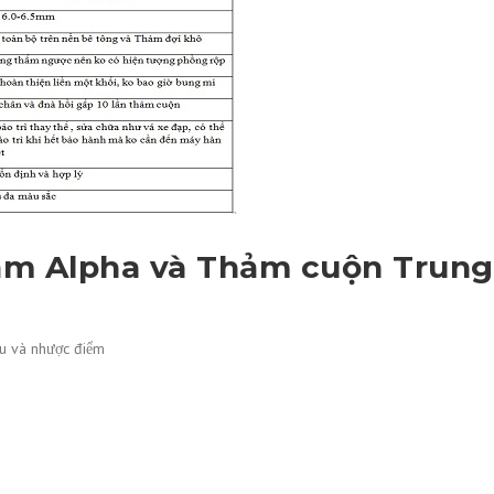
ảm Alpha và Thảm cuộn Trun
u và nhược điểm