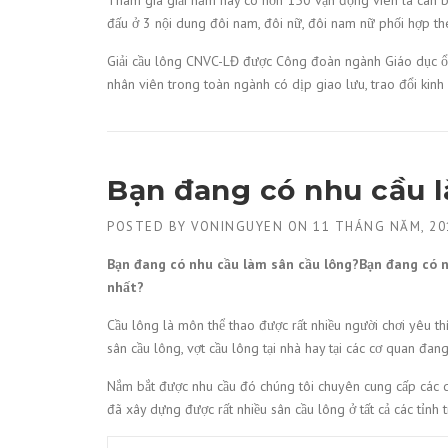
đấu ở 3 nội dung đôi nam, đôi nữ, đôi nam nữ phối hợp theo
Giải cầu lông CNVC-LĐ được Công đoàn ngành Giáo dục ổ 
nhân viên trong toàn ngành có dịp giao lưu, trao đổi kin
Bạn đang có nhu cầu l
POSTED BY
VONINGUYEN
ON
11 THÁNG NĂM, 20
Bạn đang có nhu cầu làm sân cầu lông?Bạn đang có nh
nhất?
Cầu lông là môn thể thao được rất nhiều người chơi yêu th
sân cầu lông, vợt cầu lông tại nhà hay tại các cơ quan đa
Nắm bắt được nhu cầu đó chúng tôi chuyên cung cấp các dị
đã xây dựng được rất nhiều sân cầu lông ở tất cả các tỉnh 