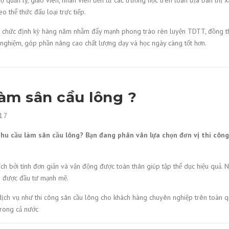
 thể thức đấu loại trực tiếp.
chức định kỳ hàng năm nhằm đẩy mạnh phong trào rèn luyện TDTT, đồng thời 
h nghiệm, góp phần nâng cao chất lượng dạy và học ngày càng tốt hơn.
àm sân cầu lông ?
17
u cầu làm sân cầu lông? Bạn đang phân vân lựa chọn đơn vị thi công 
ích bởi tính đơn giản và vận động được toàn thân giúp tập thể dục hiệu quả.
ng được đầu tư mạnh mẽ.
ch vụ như thi công sân cầu lông cho khách hàng chuyên nghiệp trên toàn quốc
trong cả nước