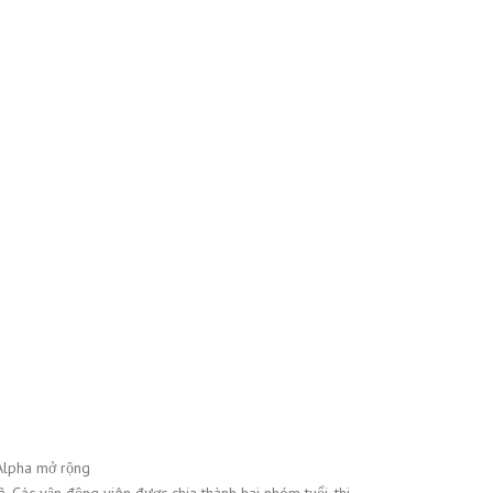
Alpha mở rộng
. Các vận động viên được chia thành hai nhóm tuổi, thi