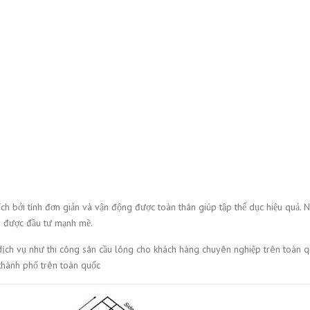
ích bởi tính đơn giản và vận động được toàn thân giúp tập thể dục hiệu quả.
ng được đầu tư mạnh mẽ.
ch vụ như thi công sân cầu lông cho khách hàng chuyên nghiệp trên toàn quốc
 thành phố trên toàn quốc