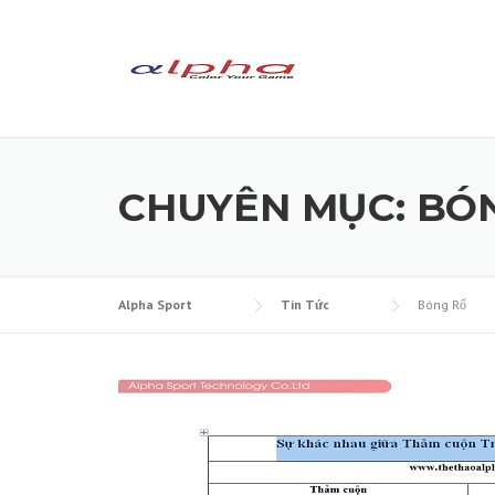
Skip to content
CHUYÊN MỤC: BÓ
Alpha Sport
Tin Tức
Bóng Rổ