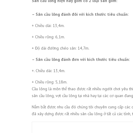
Sân cầu lông hiện nay gồm có 2 loại sân gồm:
– Sân cầu lông đánh đôi với kích thước tiêu chuẩn:
+ Chiều dài: 13,4m.
+ Chiều rộng: 6,1m.
+ Độ dài đường chéo sân: 14,7m.
– Sân cầu lông đánh đơn với kích thước tiêu chuẩn:
+. Chiều dài: 13,4m.
+ Chiều rộng: 5,18m.
Cầu lông là môn thể thao được rất nhiều người chơi yêu th
sân cầu lông, vợt cầu lông tại nhà hay tại các cơ quan đa
Nắm bắt được nhu cầu đó chúng tôi chuyên cung cấp các dị
đã xây dựng được rất nhiều sân cầu lông ở tất cả các tỉnh,