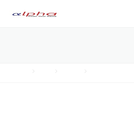
Skip to content
TIN TỨC
Sân bóng đá mini ,
Alpha Sport
Tin Tức
Best Builders
fusal
Sân bóng đá mini ,
fusal
POSTED BY
VONINGUYEN
ON
10 THÁNG SÁU, 2016