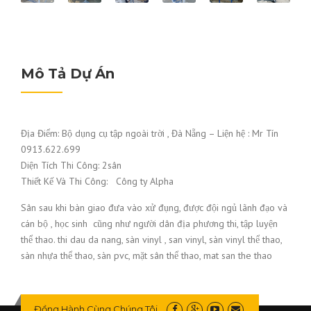
Mô Tả Dự Án
Địa Điểm: Bộ dụng cụ tập ngoài trời , Đà Nẵng – Liện hệ : Mr Tín
0913.622.699
Diện Tích Thi Công: 2sân
Thiết Kế Và Thi Công: Công ty Alpha
Sân sau khi bàn giao đưa vào xử đụng, được đội ngủ lãnh đạo và
cán bộ , học sinh cũng như người dân địa phương thi, tập luyện
thể thao. thi dau da nang, sàn vinyl , san vinyl, sàn vinyl thể thao,
sàn nhựa thể thao, sàn pvc, mặt sân thể thao, mat san the thao
Đồng Hành Cùng Chúng Tôi