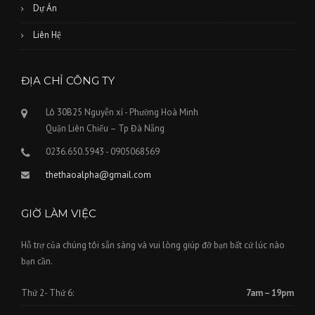
Dự Án
Liên Hệ
ĐỊA CHỈ CÔNG TY
Lô 30B25 Nguyễn xí - Phường Hoà Minh
Quận Liên Chiểu – Tp Đà Nẵng
0236.650.5943 - 0905068569
thethaoalpha@gmail.com
GIỜ LÀM VIỆC
Hỗ trợ của chúng tôi sẵn sàng và vui lòng giúp đỡ bạn bất cứ lúc nào
bạn cần.
Thứ 2- Thứ 6:
7am – 19pm