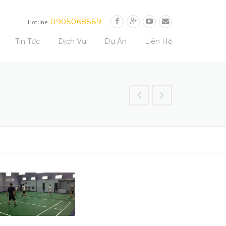
0905068569
Hotline
Tin Tức
Dịch Vụ
Dự Án
Liên Hệ