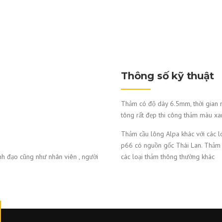
Thông số kỹ thuật
Thảm có độ dày 6.5mm, thời gian n
tông rất đẹp thi công thảm màu xa
Thảm cầu lông Alpa khác với các lo
p66 có nguồn gốc Thái Lan. Thảm đư
h đạo cũng như nhân viên , người
các loại thảm thông thường khác