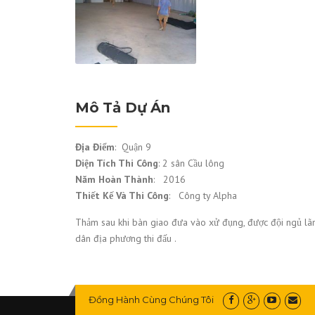
Mô Tả Dự Án
Địa Điểm
: Quận 9
Diện Tích Thi Công
: 2 sân Cầu lông
Năm Hoàn Thành
: 2016
Thiết Kế Và Thi Công
: Công ty Alpha
Thảm sau khi bàn giao đưa vào xử đụng, được đội ngủ lãn
dân địa phương thi đấu .
Đồng Hành Cùng Chúng Tôi