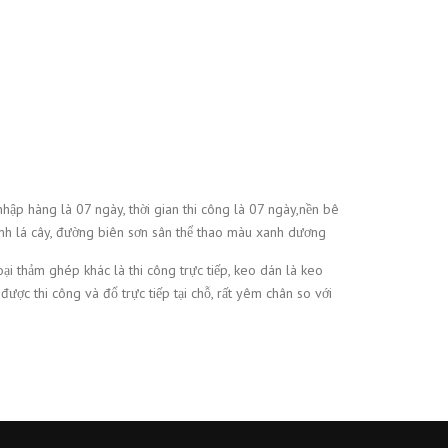
hập hàng là 07 ngày, thời gian thi công là 07 ngày,nền bê
nh lá cây, đường biên sơn sân thể thao màu xanh dương
ại thảm ghép khác là thi công trực tiếp, keo dán là keo
ợc thi công và đổ trực tiếp tại chỗ, rất yêm chân so với