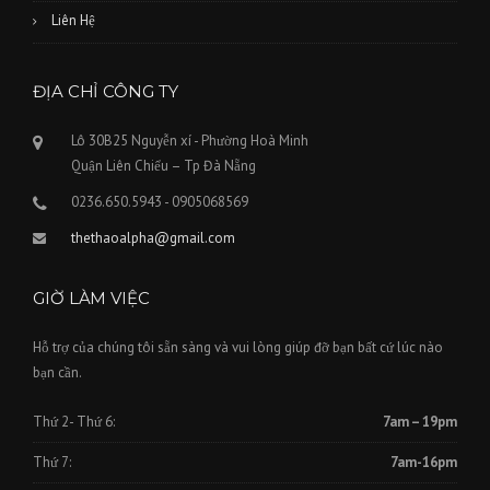
Liên Hệ
ĐỊA CHỈ CÔNG TY
Lô 30B25 Nguyễn xí - Phường Hoà Minh
Quận Liên Chiểu – Tp Đà Nẵng
0236.650.5943 - 0905068569
thethaoalpha@gmail.com
GIỜ LÀM VIỆC
Hỗ trợ của chúng tôi sẵn sàng và vui lòng giúp đỡ bạn bất cứ lúc nào
bạn cần.
Thứ 2- Thứ 6:
7am – 19pm
Thứ 7:
7am-16pm