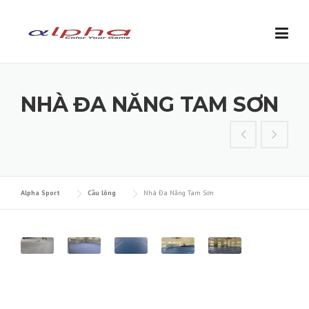
Skip to content
NHÀ ĐA NĂNG TAM SƠN
Alpha Sport
Cầu lông
Nhà Đa Năng Tam Sơn