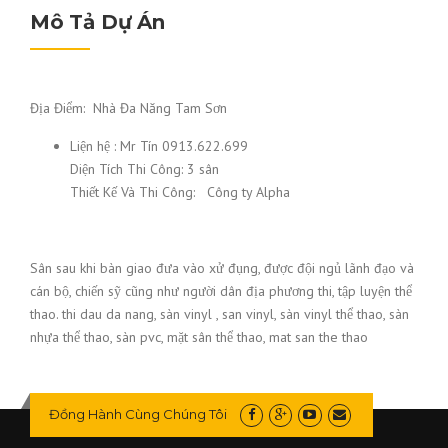
Mô Tả Dự Án
Địa Điểm: Nhà Đa Năng Tam Sơn
Liện hệ : Mr Tín 0913.622.699
Diện Tích Thi Công: 3 sân
Thiết Kế Và Thi Công: Công ty Alpha
Sân sau khi bàn giao đưa vào xử đụng, được đội ngủ lãnh đạo và
cán bộ, chiến sỹ cũng như người dân địa phương thi, tập luyện thể
thao. thi dau da nang, sàn vinyl , san vinyl, sàn vinyl thể thao, sàn
nhựa thể thao, sàn pvc, mặt sân thể thao, mat san the thao
Đồng Hành Cùng Chúng Tôi