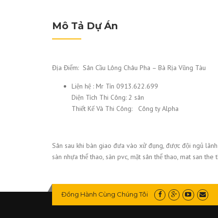
Mô Tả Dự Án
Địa Điểm: Sân Cầu Lông Châu Pha – Bà Rịa Vũng Tàu
Liện hệ : Mr Tín 0913.622.699
Diện Tích Thi Công: 2 sân
Thiết Kế Và Thi Công: Công ty Alpha
Sân sau khi bàn giao đưa vào xử đụng, được đội ngủ lãnh đạ
sàn nhựa thể thao, sàn pvc, mặt sân thể thao, mat san the 
Đồng Hành Cùng Chúng Tôi