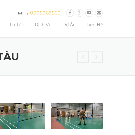
0905068569
Hotline
Tin Tức
Dịch Vụ
Dự Án
Liên Hệ
TÀU